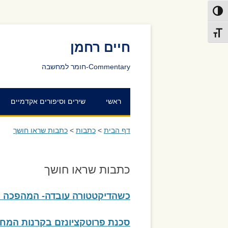
פעל/כבה ניגודיות גבוהה
דלג לתוכן
דלג לניווט
תג גודל גופן
חיים רחמן
Commentary-חומר למחשבה
ראשי
שירים וסיפורים אקדמיים
דף הבית
>
כתבות
>
כתבות שראו חושך
כתבות שראו חושך
כשהדיקטטורה עובדה- המהפכה 
סכנת פרוטקציונזם בקרנות המחקר 